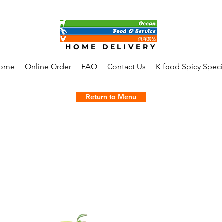
FREE SHIPPING ON ORDERS OVER $100
HOME DELIVERY
ome
Online Order
FAQ
Contact Us
K food Spicy Speci
Return to Menu